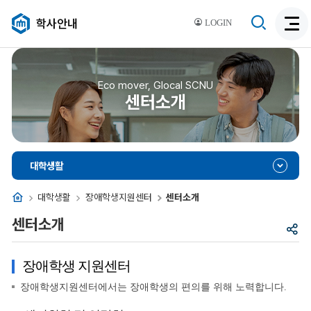
검
학사안내
LOGIN
검
색
색
비
활
활
성
성
Eco mover, Glocal SCNU
화
센터소개
화
대학생활
홈
대학생활
장애학생지원센터
센터소개
센터소개
공
유
장애학생 지원센터
장애학생지원센터에서는 장애학생의 편의를 위해 노력합니다.