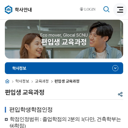
검
학사안내
LOGIN
검
색
색
비
활
활
성
성
Eco mover, Glocal SCNU
화
편입생 교육과정
화
학사정보
홈
학사정보
교육과정
편입생 교육과정
편입생 교육과정
공
유
편입학생학점인정
학점인정범위 : 졸업학점의 2분의 1(다만, 건축학부는
66학점)