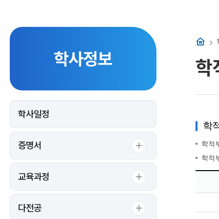
홈
학사정보
학
학사일정
학적
증명서
학적부
학적부
교육과정
학
적
부
기
다전공
재