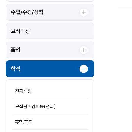
사
항
정
수업/수강/성적
정
교직과정
졸업
학적
전공배정
모집단위간이동(전과)
휴학/복학