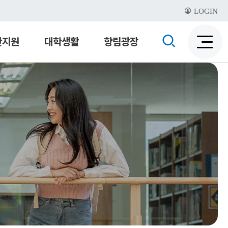
LOGIN
검
산지원
대학생활
향림광장
검
색
색
비
활
활
성
성
화
화