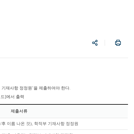
공
프
유
린
트
 기재사항 정정원’을 제출하여야 한다.
로드]에서 출력
제출서류
후 이름 나온 것), 학적부 기재사항 정정원