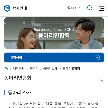
검
학사안내
LOGIN
검
색
색
비
활
활
성
성
Eco mover, Glocal SCNU
화
동아리연합회
화
대학생활
홈
대학생활
동아리
동아리소개
동아리연합회
동아리연합회
공
유
동아리 소개
순천대학교에서는 학술, 체육, 음악, 문화예술, 종교, 봉사 총