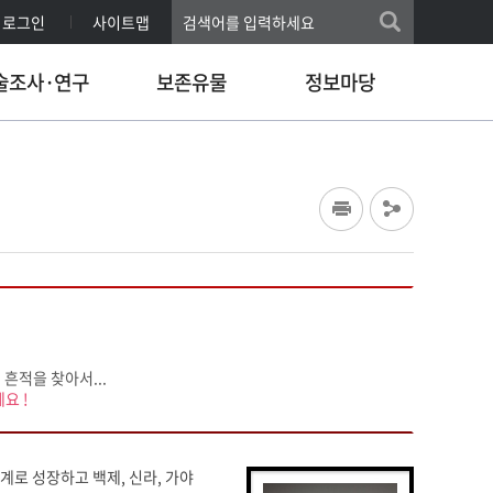
로그인
사이트맵
술조사·연구
보존유물
정보마당
흔적을 찾아서...
요 !
계로 성장하고 백제, 신라, 가야