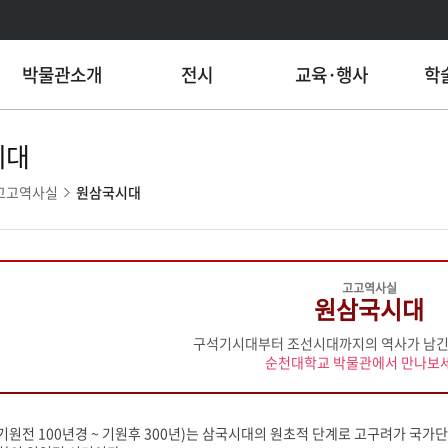
박물관소개
전시
교육·행사
학
시대
고고역사실
원삼국시대
고고역사실
원삼국시대
구석기시대부터 조선시대까지의 역사가 남긴 
순천대학교 박물관에서 만나보세
원전 100년경 ~ 기원후 300년)는 삼국시대의 원초적 단계로 고구려가 국가단