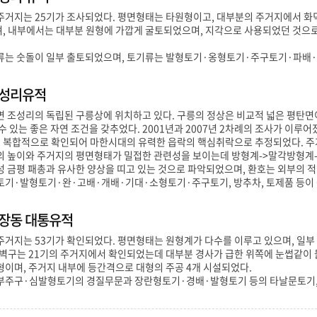
주거지는 25기가 조사되었다. 평면형태는 타원형이고, 대부분의 주거지에서 화
, 내부에서는 대부분 원형에 가깝게 굴토되었으며, 지각으로 사용되었던 것으로
류는 숫돌이 일부 출토되었으며, 토기류는 발형토기·옹형토기·주구토기·파배·
조성리유적
 조성리의 독립된 구릉상에 위치하고 있다. 구릉의 정상은 비교적 넓은 평탄면
수 있는 좋은 자연 조건을 갖추었다. 2001년과 2007년 2차례의 조사가 이루어
이 복합적으로 확인되어 마한시대의 유력한 읍락의 핵심취락으로 추정되었다. 주
의 높이와 주거지의 평면형태가 밀접한 관련성을 보이는데 방형계->말각방형계-
 금평 패총과 유사한 양상을 띠고 있는 것으로 파악되었으며, 환호는 외부의 적
토기·발형토기·완·고배·개배·기대·소형토기·주구토기, 방추차, 토제품 등이
화장동 대통유적
거지는 53기가 확인되었다. 평면형태는 원형계가 다수를 이루고 있으며, 일부
벽구는 21기의 주거지에서 확인되었는데 대부분 경사가 급한 위쪽에 눈썹같이 둘
이며, 주거지 내부에 등간격으로 대형의 주공 4개 시설되었다.
부주구·심발형토기의 경질무문과 장란형토기·경배·발형토기 등의 타날문토기,