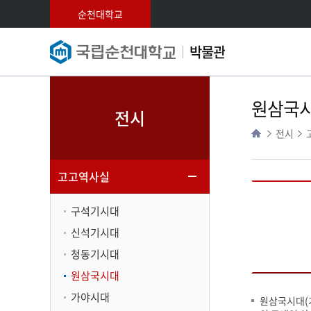
순천대학교
박물관
원삼국
전시
전시
고고역사실
구석기시대
신석기시대
청동기시대
원삼국시대
가야시대
원삼국시대(기