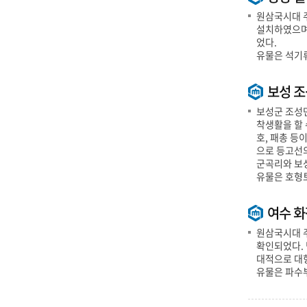
원삼국시대 
설치하였으며
었다.
유물은 석기
보성 
보성군 조성면
착생활을 할 
호, 패총 등
으로 등고선
군곡리와 보성
유물은 호형
여수 
원삼국시대 주
확인되었다. 
대적으로 대형
유물은 파수