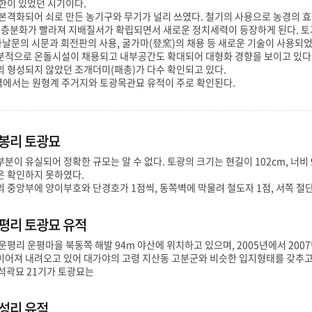
한이 있었던 시기이다.
본격화되어 쇠로 만든 농기구와 무기가 널리 쓰였다. 철기의 사용으로 농경의 
 계층분화가 빨라져 지배질서가 확립되면서 새로운 정치세력이 등장하게 된다. 토
타날문의 시문과 회전판의 사용, 굴가마(登窯)의 채용 등 새로운 기술이 사용되
분적으로 온돌시설이 채용되고 내부공간도 확대되어 대형화 경향을 보이고 있다
 형성되지 않았던 조개더미(패총)가 다수 확인되고 있다.
에서는 원형계 주거지와 토광목관묘 유적이 주로 확인된다.
봉리 토광묘
분이 유실되어 정확한 규모는 알 수 없다. 토광의 크기는 현길이 102cm, 너비 
은 확인하지 못하였다.
 중앙부에 양이부호와 단경호가 1점씩, 동쪽벽에 막물려 철도자 1점, 서쪽 절단
평리 토광묘 유적
운평리 운평마을 북동쪽 해발 94m 야산에 위치하고 있으며, 2005년에서 2
어져 내려오고 있어 대가야의 고령 지산동 고분군와 비슷한 입지형태를 갖추고 있
 석곽묘 21기가 토광묘는
성리 유적