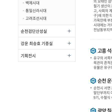
의 모태인 삼
백제시대
철기 생산이 
통일신라시대
고, 사회의
子)에 의한 
고려조선시대
가옥안에 부
시대에는 거의
전남동부지역
순천검단산성실
강운 최승효 기증실
고흥 석
기획전시
유구의 서쪽부
목관의 흔적
유물은 유구의
순천 운
순천시 서면 
말단부까지 이
9기, 수혈식
광양 칠