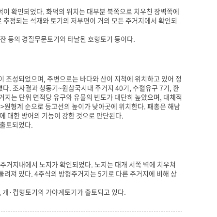
덕이 확인되었다. 화덕의 위치는 대부분 북쪽으로 치우친 장벽쪽에
 추정되는 석재와 토기의 저부편이 거의 모든 주거지에서 확인되
잔 등의 경질무문토기와 타날된 호형토기 등이다.
이 조성되었으며, 주변으로는 바다와 산이 지척에 위치하고 있어 정
졌다. 조사결과 청동기~원삼국시대 주거지 40기, 수혈유구 7기, 환
거지는 단위 면적당 유구와 유물의 빈도가 대단히 높았으며, 대체적
>원형계 순으로 등고선의 높이가 낮아곳에 위치한다. 패총은 해남
에 대한 방어의 기능이 강한 것으로 판단된다.
 출토되었다.
 주거지내에서 노지가 확인되었다. 노지는 대개 서쪽 벽에 치우쳐
려져 있다. 4주식의 방형주거지는 5기로 다른 주거지에 비해 상
 개·컵형토기의 가야계토기가 출토되고 있다.