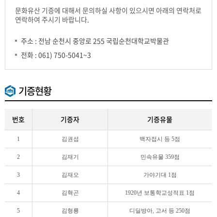
문화유산 기증에 대해서 문의하실 사항이 있으시면 아래의 연락처로
연락하여 주시기 바랍니다.
주소 : 전남 순천시 중앙로 255 국립순천대학교박물관
전화 : 061) 750-5041~3
기증현황
번호
기증자
기증유물
1
김권섭
백자접시 등 5점
2
김재기
민속유물 359점
3
김재오
가야기대 1점
4
김혁곤
1920년 보통학교성적표 1점
5
김형룡
디딜방아, 고서 등 250점