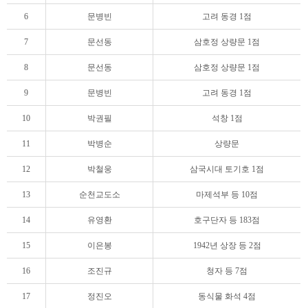
6
문병빈
고려 동경 1점
7
문선동
삼호정 상량문 1점
8
문선동
삼호정 상량문 1점
9
문병빈
고려 동경 1점
10
박권필
석창 1점
11
박병순
상량문
12
박철웅
삼국시대 토기호 1점
13
순천교도소
마제석부 등 10점
14
유영환
호구단자 등 183점
15
이은봉
1942년 상장 등 2점
16
조진규
청자 등 7점
17
정진오
동식물 화석 4점