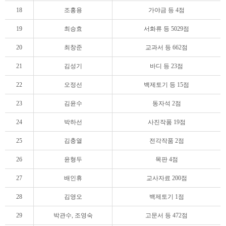
18
조홍용
가야금 등 4점
19
최승효
서화류 등 5029점
20
최창준
교과서 등 662점
21
김성기
바디 등 23점
22
오정선
백제토기 등 15점
23
김윤수
동자석 2점
24
박하선
사진작품 19점
25
김충열
전각작품 2점
26
윤형두
목판 4점
27
배인휴
교사자료 200점
28
김영오
백제토기 1점
29
박관수, 조영숙
고문서 등 472점