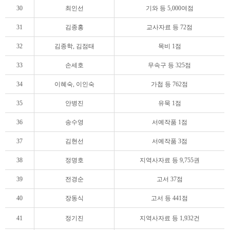
30
최인선
기와 등 5,000여점
31
김종홍
교사자료 등 72점
32
김종학, 김점태
목비 1점
33
손세호
무속구 등 325점
34
이혜숙, 이인숙
가첩 등 762점
35
안병진
유묵 1점
36
송수영
서예작품 1점
37
김현선
서예작품 3점
38
정명호
지역사자료 등 9,755권
39
전경순
고서 37점
40
장동식
고서 등 441점
41
정기진
지역사자료 등 1,932건