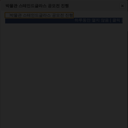
순천대학교
로그인
사이트맵
박물관 스테인드글라스 공모전 진행
박물관
하루동안 열지 않음 [ 클릭 ]
프로그램 안내
자료신청