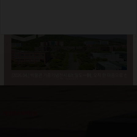
포토갤러리
유물검색
[2026.04.] 박물관 기증기념전시 &lt;일도一到, 오직 한 마음으로 선
비를 새기다&gt;
개인정보처리방침
57922 전남 순천시 중앙로 255 (석현동) 순천대학교 박물관
대표전화 : 750-5041~7
9월 24일 디지털갤러리 개소식