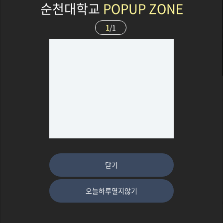
순천대학교
POPUP ZONE
1
/1
대관신청
관람안내
이전
다음
새소식
2026 국립순천대학교박물관 매장문화유산 미정리사업 기간제 근로자 채용 합격자 발표
2026-07-26
2026 매장문화재 미정리 유물 보존 및 활용사업 관련 연구원 채용공고(단기제)
2026-07-10
닫기
2026년 박물관 대학(시민강좌) 운영계획&사전신청 안내
2026-07-08
국립순천대학교 박물관 스테인드글라스 제작 아이디어 공모전 개최
2026-06-29
오늘하루열지않기
양숙향,심예성 'A Beautiful Day' 전시 개최
2026-06-05