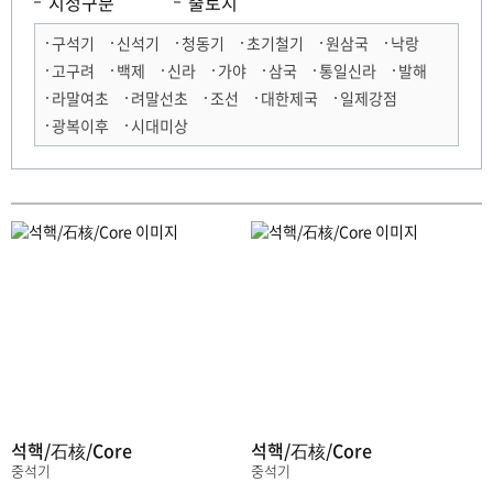
지정구분
출토지
구석기
신석기
청동기
초기철기
원삼국
낙랑
고구려
백제
신라
가야
삼국
통일신라
발해
라말여초
려말선초
조선
대한제국
일제강점
광복이후
시대미상
석핵/石核/Core
석핵/石核/Core
중석기
중석기