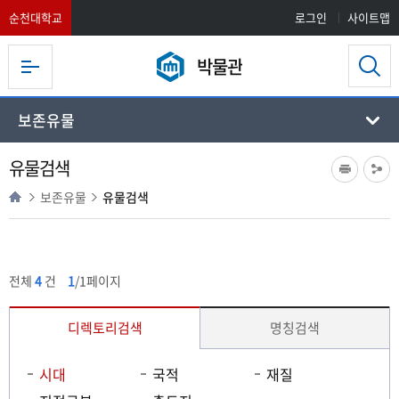
순천대학교
로그인
사이트맵
박물관
보존유물
유물검색
보존유물
유물검색
전체
4
건
1
/1페이지
디렉토리검색
명칭검색
시대
국적
재질