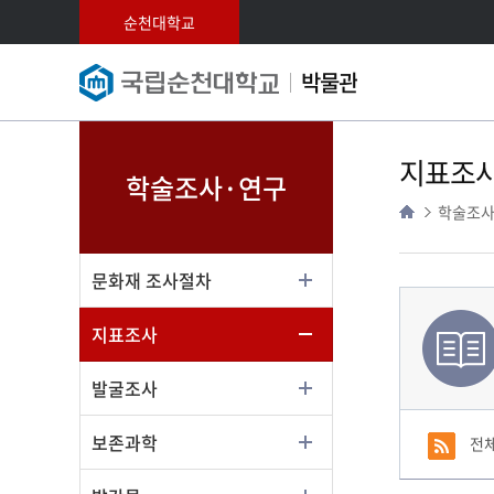
순천대학교
박물관
지표조
학술조사·연구
학술조사
문화재 조사절차
지표조사
발굴조사
보존과학
전