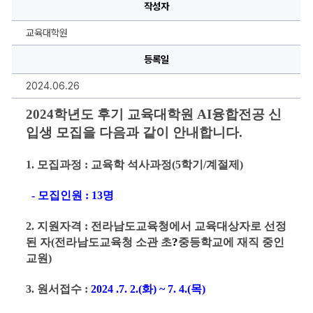
기
작성자
교
육
대
교육대학원
학
원
AI
등록일
융
합
2024.06.26
교
육
전
2024
학년도 후기 교육대학원 AI융합전공 신
공
신
입생 모집
을 다음과 같이 안내합니다
.
입
생
모
1. 
모집과정 
: 
교육학 석사과정
(5
학기
/
계절제
)
집
안
내
- 
모집인원 
: 13명
에
대
한
상
2. 지원자격
: 전라남도교육청에서 교육대상자로 선정 
세
?
된 자(전라남도교육청 소관 초
중등학교에 재직 중인 
정
보
교원)
3. 원서
접수 
: 
2024 .7. 2.(화
) ~ 7. 4.(목) 