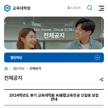
검
교육대학원
LOGIN
검
색
색
비
활
활
성
성
Eco mover, Glocal SCNU
화
전체공지
화
열린마당
홈
열린마당
전체공지
전체공지
공
유
2024
학
2024학년도 후기 교육대학원 AI융합교육전공 신입생 모집
년
안내
도
후