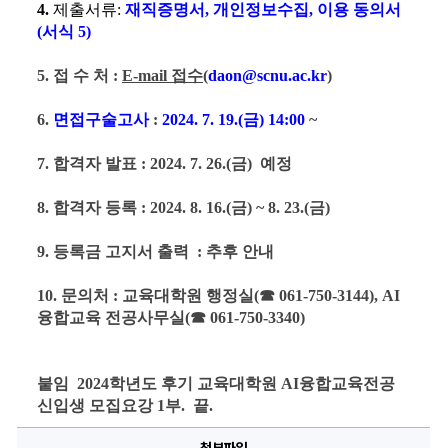
4. 
제출서류: 
재직증명서, 개인정보수집, 이용 동의서
(서식 5)
5. 
접 수 처 
: 
E-mail 접수(
daon@scnu.ac.kr
)
6. 
면접구술고사
: 
2024. 7. 19
.(금
) 14:00
 ~
7. 
합격자 발표 
: 2024. 7. 26.(금
)  예정
8. 
합격자 등록 
: 2024. 8. 16.(금
) ~ 8. 23.(금
)
9. 
등록금 고지서 출력  
: 추후 안내
10. 
문의처 
: 
교육대학원 행정실
(☎ 061-750-3144), 
AI
융합교육 전공사무실(
☎
061-750-3340)
붙임 
2024학년도 후기 교육대학원 AI융합교육전공 
신입생 모집요강
1
부
.  끝.
첨부파일