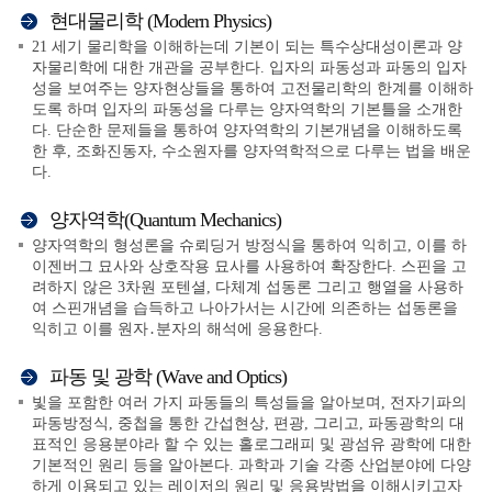
현대물리학 (Modern Physics)
21 세기 물리학을 이해하는데 기본이 되는 특수상대성이론과 양
자물리학에 대한 개관을 공부한다. 입자의 파동성과 파동의 입자
성을 보여주는 양자현상들을 통하여 고전물리학의 한계를 이해하
도록 하며 입자의 파동성을 다루는 양자역학의 기본틀을 소개한
다. 단순한 문제들을 통하여 양자역학의 기본개념을 이해하도록
한 후, 조화진동자, 수소원자를 양자역학적으로 다루는 법을 배운
다.
양자역학(Quantum Mechanics)
양자역학의 형성론을 슈뢰딩거 방정식을 통하여 익히고, 이를 하
이젠버그 묘사와 상호작용 묘사를 사용하여 확장한다. 스핀을 고
려하지 않은 3차원 포텐셜, 다체계 섭동론 그리고 행열을 사용하
여 스핀개념을 습득하고 나아가서는 시간에 의존하는 섭동론을
익히고 이를 원자․분자의 해석에 응용한다.
파동 및 광학 (Wave and Optics)
빛을 포함한 여러 가지 파동들의 특성들을 알아보며, 전자기파의
파동방정식, 중첩을 통한 간섭현상, 편광, 그리고, 파동광학의 대
표적인 응용분야라 할 수 있는 홀로그래피 및 광섬유 광학에 대한
기본적인 원리 등을 알아본다. 과학과 기술 각종 산업분야에 다양
하게 이용되고 있는 레이저의 원리 및 응용방법을 이해시키고자