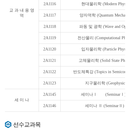
2A1116
현대물리학 (Modern Physics
교 과 내 용 영
2A1117
양자역학 (Quantum Mechanic
역
2A1118
파동 및 광학 (Wave and Optic
2A1119
전산물리 (Computational Physi
2A1120
입자물리학 (Particle Physics
2A1121
고체물리학 (Solid State Physi
2A1122
반도체특강 (Topics in Semiconduc
2A1123
지구물리학 (Geophysics)
2A1145
세미나Ⅰ (SeminarⅠ
세 미 나
2A1146
세미나 Ⅱ (SeminarⅡ)
선수교과목