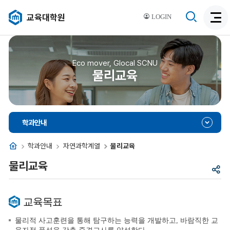
검
교육대학원
LOGIN
검
색
색
비
활
활
성
성
Eco mover, Glocal SCNU
화
물리교육
화
학과안내
홈
학과안내
자연과학계열
물리교육
물리교육
공
유
교육목표
물리적 사고훈련을 통해 탐구하는 능력을 개발하고, 바람직한 교