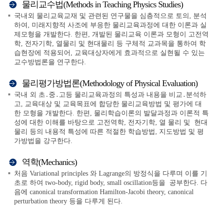
물리교수법(Methods in Teaching Physics Studies)
국내외 물리교육교재 및 관련된 연구물을 심층적으로 토의, 분석
하여, 미래지향적 사조에 부응한 물리교육과정에 대한 이론과 실
제모형을 개발한다. 한편, 개발된 물리교육 이론과 모형이 고전역
학, 전자기학, 열물리 및 현대물리 등 구체적 교과목을 통하여 학
습현장에 적용되어, 교육대상자에게 효과적으로 실현될 수 있는
교수방법론을 연구한다.
물리평가방법론(Methodology of Physical Evaluation)
국내 외 초․중․고등 물리교육과정의 특성과 내용을 비교․분석하
고, 교육대상 및 교육목표에 합당한 물리교육방법 및 평가에 대
한 모형을 개발한다. 한편, 물리학습이론의 발달과정과 이론적 특
성에 대한 이해를 바탕으로 고전역학, 전자기학, 열 물리 및 현대
물리 등의 내용적 특성에 따른 적절한 학습방법, 지도방법 및 평
가방법을 강구한다.
역학(Mechanics)
처음 Variational principles 와 Lagrange의 방정식을 다루며 이를 기
초로 하여 two-body, rigid body, small oscillation등을 공부한다. 다
음에 canonical transformation Hamilton-Jacobi theory, canonical
perturbation theory 등을 다루게 된다.