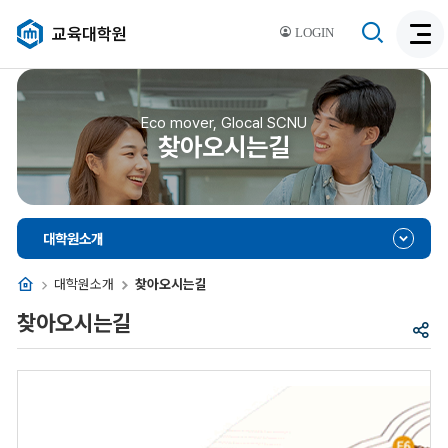
검
교육대학원
LOGIN
검
색
색
비
활
활
성
성
Eco mover, Glocal SCNU
화
찾아오시는길
화
대학원소개
홈
대학원소개
찾아오시는길
찾아오시는길
공
유