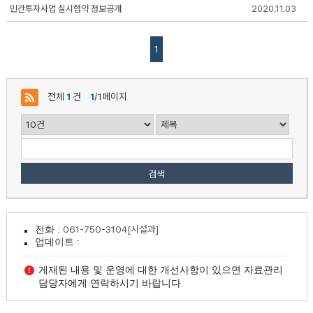
민
민간투자사업 실시협약 정보공개
2020.11.03
간
투
자
사
1
업
정
보
공
전체
1
건
1
/1페이지
개
게
시
판
리
스
트
검색
-
번
호,
제
목,
061-750-3104[시설과]
전화 :
작
업데이트 :
성
자,
등
게재된 내용 및 운영에 대한 개선사항이 있으면 자료관리
록
담당자에게 연락하시기 바랍니다.
일,
조