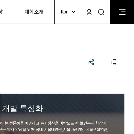
검
장
대학소개
Kor
검
색
색
비
활
활
성
성
화
화
공
인
유
쇄
 개발 특성화
구되는 전문성을 배양하고 봉사정신을 바탕으로 한 보건복지 향상에
 전문 약사 양성을 위해 국내 서울대병원,서울아산병원,서울경찰병원,