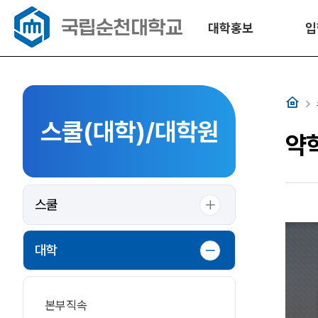
대학홍보
입
홈
스쿨(대학)/대학원
약
스쿨
대학
본부직속