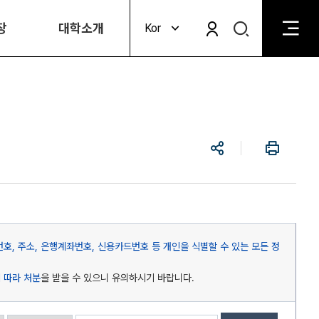
검
장
대학소개
Kor
검
색
색
비
활
활
성
성
화
화
공
인
유
쇄
호, 주소, 은행계좌번호, 신용카드번호 등 개인을 식별할 수 있는 모든 정
 따라 처분
을 받을 수 있으니 유의하시기 바랍니다.