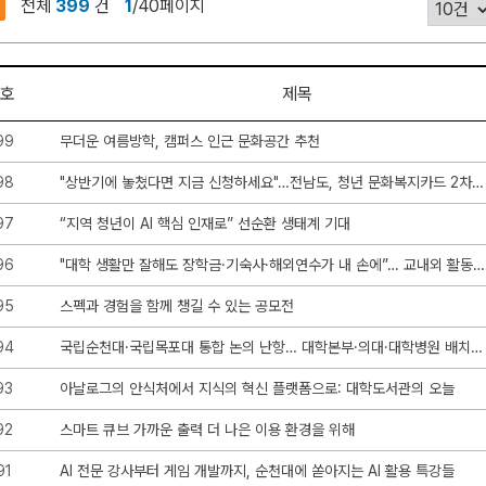
전체
399
건
1
/40페이지
호
제목
99
무더운 여름방학, 캠퍼스 인근 문화공간 추천
98
"상반기에 놓쳤다면 지금 신청하세요"…전남도, 청년 문화복지카드 2차 모집
97
“지역 청년이 AI 핵심 인재로” 선순환 생태계 기대
96
"대학 생활만 잘해도 장학금·기숙사·해외연수가 내 손에”… 교내외 활동 정량적 역량 관리 시스템 ‘눈길’
95
스펙과 경험을 함께 챙길 수 있는 공모전
94
국립순천대·국립목포대 통합 논의 난항… 대학본부·의대·대학병원 배치 두고 이견
93
아날로그의 안식처에서 지식의 혁신 플랫폼으로: 대학도서관의 오늘
92
스마트 큐브 가까운 출력 더 나은 이용 환경을 위해
91
AI 전문 강사부터 게임 개발까지, 순천대에 쏟아지는 AI 활용 특강들