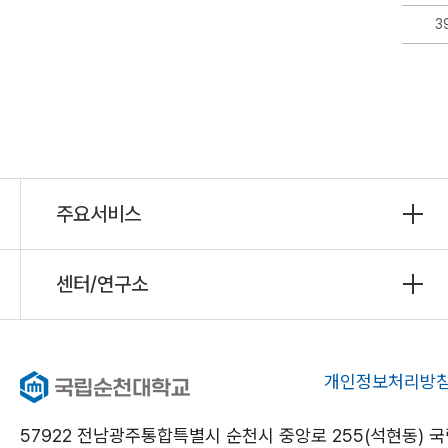
자,
3
등
록
일,
조
회,
첨
부
로
구
성
주요서비스
센터/연구소
개인정보처리방
57922 전남광주통합특별시 순천시 중앙로 255(석현동)