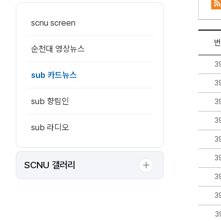
scnu screen
번
순천대 영상뉴스
순
3
천
sub 카드뉴스
대
3
신
문
sub 향림인
3
게
시
3
판
sub 라디오
리
3
스
트
3
-
SCNU 갤러리
번
3
호,
제
3
목,
작
3
성