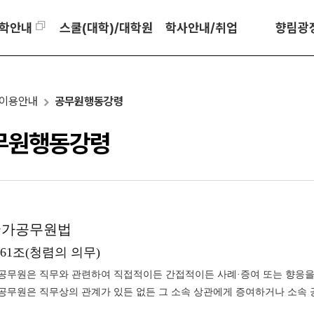
학안내
스쿨(대학)/대학원
학사안내/취업
향림광
이용안내
공무원행동강령
무원행동강령
국가공무원법
61조(청렴의 의무)
공무원은 직무와 관련하여 직접적이든 간접적이든 사례·증여 또는 향응을 
공무원은 직무상의 관계가 있든 없든 그 소속 상관에게 증여하거나 소속 