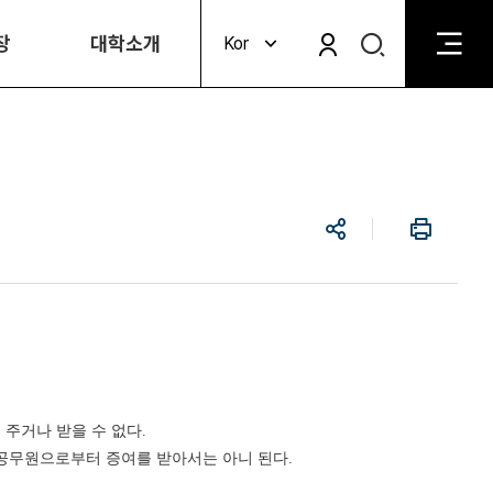
검
장
대학소개
Kor
검
색
색
비
활
활
성
성
화
화
공
인
유
쇄
주거나 받을 수 없다.
공무원으로부터 증여를 받아서는 아니 된다.