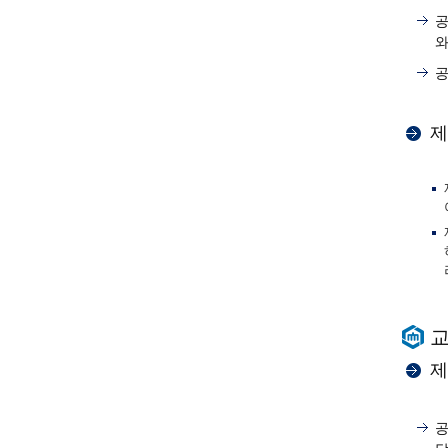
공
와
공
제
교
제
공