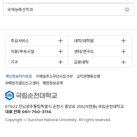
홈페
산학
이지
과
국제농축산학과
바로
홈페
가기
이지
바로
가기
주요서비스
대학/대학원
지원/부속시설
센터/연구소
기구
교류대학
개인정보처리방침
이메일주소무단수집거부
교직원행동강령
부패방지클린신고센터
행정정보공개
57922 전남광주통합특별시 순천시 중앙로 255(석현동) 국립순천대학교
대표 전화 061-750-3114
Copyright ⓒ Sunchon National University. All rights reserved.