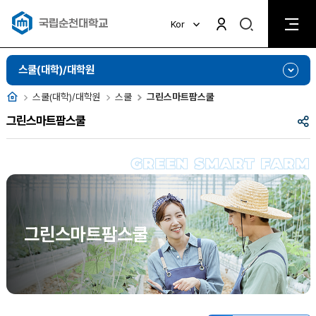
검
Kor
검
색
색
비
활
활
스쿨(대학)/대학원
성
성
화
화
홈
스쿨(대학)/대학원
스쿨
그린스마트팜스쿨
공
그린스마트팜스쿨
유
GREEN SMART FARM
그린스마트팜스쿨