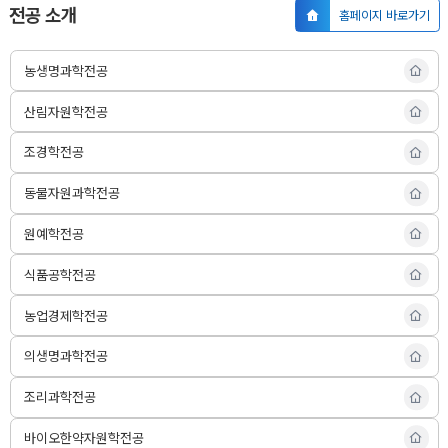
전공 소개
농생
홈페이지 바로가기
명과
학전
산림
공
자원
농생명과학전공
홈페
학전
이지
공
조경
바로
산림자원학전공
홈페
학전
가기
이지
공
동물
바로
홈페
자원
조경학전공
가기
이지
과학
바로
전공
원예
동물자원과학전공
가기
홈페
학전
이지
공
식품
바로
홈페
원예학전공
공학
가기
이지
전공
농업
바로
홈페
경제
식품공학전공
가기
이지
학전
의생
바로
공
명과
농업경제학전공
가기
홈페
학전
이지
공
조리
바로
의생명과학전공
홈페
과학
가기
바이
이지
전공
오한
바로
홈페
조리과학전공
약자
가기
이지
원학
국제
바로
전공
농축
바이오한약자원학전공
가기