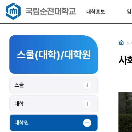
대학홍보
입
홈
스쿨(대학)/대학원
사
스쿨
대학
대학원