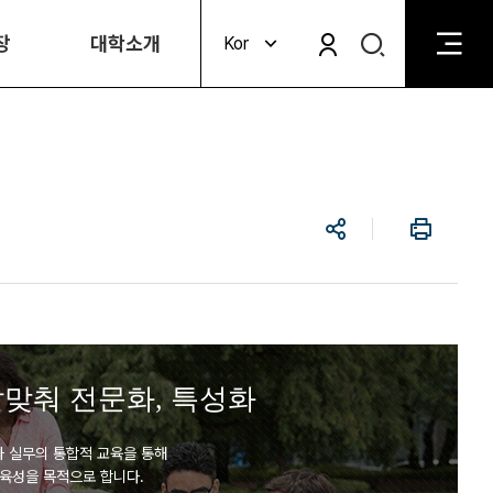
검
장
대학소개
Kor
검
색
색
비
활
활
성
성
화
화
공
인
유
쇄
발맞춰 전문화, 특성화
과 실무의 통합적 교육을 통해
육성을 목적으로 합니다.