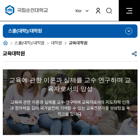
검
Kor
검
색
색
비
활
활
스쿨(대학)/대학원
성
성
화
화
홈
스쿨(대학)/대학원
대학원
교육대학원
공
교육대학원
유
교육에 관한 이론과 실제를 교수 연구하며 교
육자로서의 양성
교육에 관한 이론과 실제를 교수·연구하며 교육자로서의 지도자적 인격
과 창의력을 길러
국가발전에 기여할 수 있는 교육전문가를 양성함을 목
적으로 합니다.