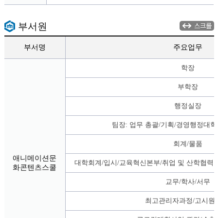
부서원
스크롤
부서명
주요업무
학장
부학장
행정실장
팀장: 업무 총괄/기획/경영행정대학
회계/물품
애니메이션문
대학회계/입시/교육혁신본부/취업 및 산학협력
화콘텐츠스쿨
교무/학사/서무
최고관리자과정/고시원