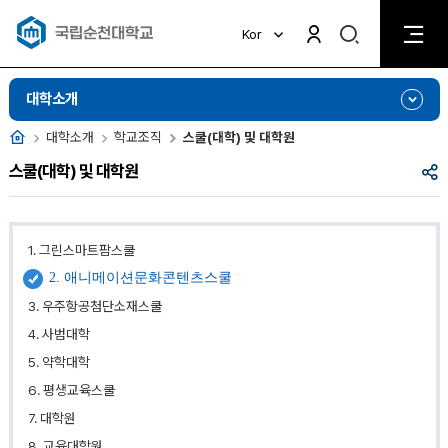
검
Kor
검
색
색
비
활
활
대학소개
성
성
화
화
홈
대학소개
학교조직
스쿨(대학) 및 대학원
공
스쿨(대학) 및 대학원
유
1. 그린스마트팜스쿨
2. 애니메이션문화콘텐츠스쿨
3. 우주항공첨단소재스쿨
4. 사범대학
5. 약학대학
6. 평생교육스쿨
7. 대학원
8. 교육대학원