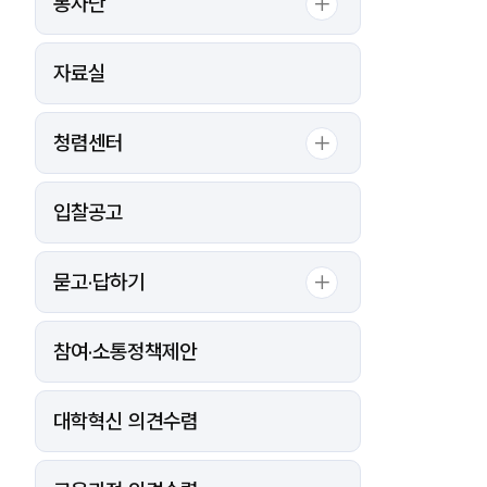
봉사단
자,
등
록
자료실
일,
조
회,
첨
청렴센터
부
로
구
입찰공고
성
묻고·답하기
참여·소통정책제안
대학혁신 의견수렴