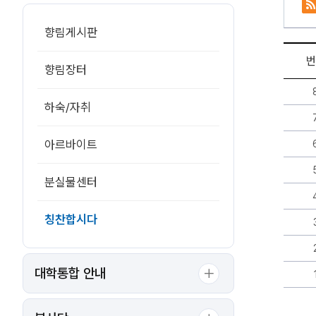
향림게시판
번
향림장터
칭
찬
하숙/자취
합
시
다
아르바이트
게
시
판
분실물센터
리
스
칭찬합시다
트
-
번
호,
대학통합 안내
제
목,
작
성