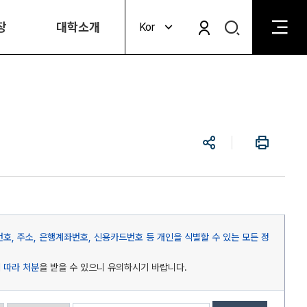
검
장
대학소개
Kor
검
색
색
비
활
활
성
성
화
화
공
인
유
쇄
호, 주소, 은행계좌번호, 신용카드번호 등 개인을 식별할 수 있는 모든 정
 따라 처분
을 받을 수 있으니 유의하시기 바랍니다.