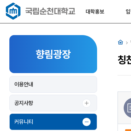
대학홍보
입
홈
향림광장
칭
이용안내
공지사항
커뮤니티