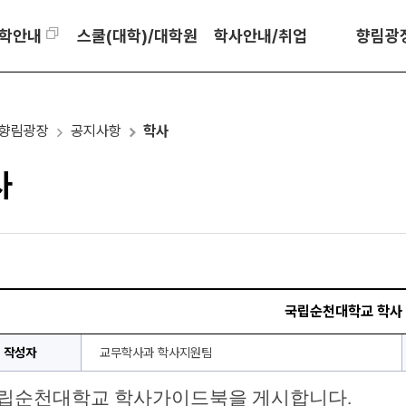
학안내
스쿨(대학)/대학원
학사안내/취업
향림광
향림광장
공지사항
학사
사
국립순천대학교 학사
작성자
교무학사과 학사지원팀
립순천대학교 학사가이드북을 게시합니다.