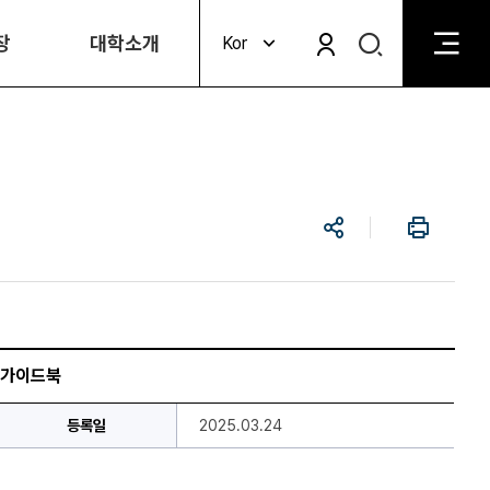
검
장
대학소개
Kor
검
색
색
비
활
활
성
성
화
화
공
인
유
쇄
 가이드북
등록일
2025.03.24