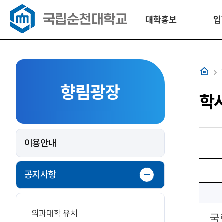
대학홍보
입
홈
향림광장
학
이용안내
국
립
공지사항
순
천
대
학
교
학
의과대학 유치
국
사