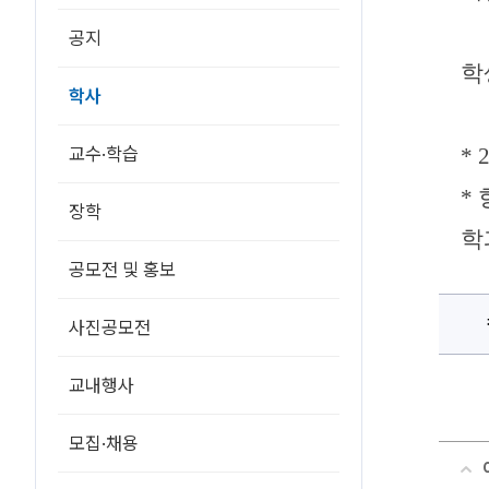
가
이
공지
드
북
에
학
대
학사
한
상
세
정
교수·학습
*
보
*
장학
학
공모전 및 홍보
사진공모전
교내행사
모집·채용