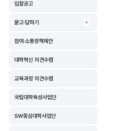
입찰공고
묻고·답하기
참여·소통정책제안
대학혁신 의견수렴
교육과정 의견수렴
국립대학육성사업단
SW중심대학사업단