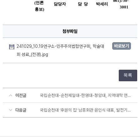
061)750-
(
언론 
담당자
담  당
박세리
3001
홍보
)
첨부파일
바로보기
241029_10.19연구소-민주주의법합연구회, 학술대
회 성료_(전경).jpg
목록
이전글
국립순천대-순천제일대-한영대-청암대, 지역대학 연계 인재 양성을 위한 업무협약 체결
다음글
국립순천대 ‘후원의 집’ 남흥회관 윤인식 대표, 발전기금 1천만원 기탁