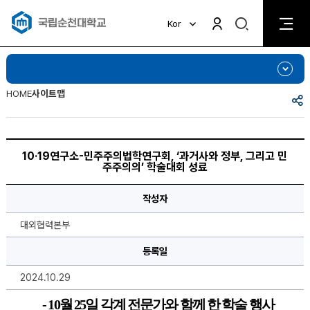
검
Kor
검
색
색
비
활
활
성
성
화
화
HOME
사이트맵
공
유
10·19
연
10·19연구소-민주주의법학연구회, ‘과거사와 정부, 그리고 민
구
주주의의’ 학술대회 성료
소-
민
주
작성자
주
의
법
대외협력본부
학
연
구
등록일
회,
‘과
2024.10.29
거
사
와
- 10
월 
25
일 각계 전문가와 함께 한 학술 행사 
정