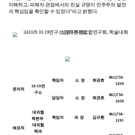
이해하고, 피해자 관점에서의 진실 규명이 민주주의 발전
의 핵심임을 확인할 수 있었다”라고 밝혔다.
061)750-
책임자
소  장
최관호
3439
10·19
연
문의처
구소
061)750-
담당자
소  장
최관호
3439
대외협
061)750-
책임자
과  장 
김규환
력본부 
3191
대외협
배포처
력과