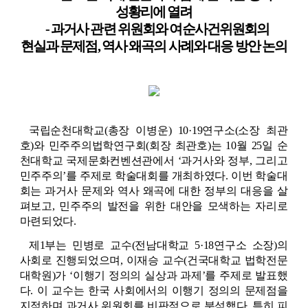
부,
성황리에 열려
그
- 
과거사 관련 위원회와 여순사건위원회의 
리
고
현실과 문제점
, 
역사 왜곡의 사례와 대응 방안 논의
민
주
주
의
의’
학
술
대
회
국립순천대학교(총장 이병운) 10·19연구소(소장 최관
성
료
호)와 민주주의법학연구회(회장 최관호)는 10월 25일 순
에
천대학교 국제문화컨벤션관에서 ‘과거사와 정부, 그리고 
대
한
민주주의’를 주제로 학술대회를 개최하였다. 이번 학술대
상
회는 과거사 문제와 역사 왜곡에 대한 정부의 대응을 살
세
정
펴보고, 민주주의 발전을 위한 대안을 모색하는 자리로 
보
마련되었다.
제1부는 민병로 교수(전남대학교 5·18연구소 소장)의 
사회로 진행되었으며, 이재승 교수(건국대학교 법학전문
대학원)가 ‘이행기 정의의 실상과 과제’를 주제로 발표했
다. 이 교수는 한국 사회에서의 이행기 정의의 문제점을 
지적하며 과거사 위원회를 비판적으로 분석했다. 특히 피