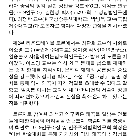
해자 중심의 정의 실현 방안을 강조하였고, 최석균 연구
원(10·19연구소), 김현정 박사(고려대학교 정당법연구센
터), 최정학 교수(한국방송통신대학교), 박병욱 교수(국립
제주대학교)가 토론자로 참여해 다양한 관점을 제시하였
다.
제2부 라운드테이블 토론에서는 최관호 교수의 사회로 
이소영 교수(국립제주대학교), 정미경 박사(10·19연구소), 
임송본 이사(함께하는남도학연구원)가 발표 및 토론을 이
어갔다. 이소영 교수는 역사 왜곡 문제를 법으로 제재하
는 것의 한계를 지적하며, 문화적 제재와 공론장의 중요
성을 강조했다. 정미경 박사는 소설 『공마당』 집필 경
험을 통해 역사 왜곡이 자기 검열을 초래할 수 있다고 말
했고, 임송본 이사는 교과서 내 10·19사건의 서술이 정권
에 따라 변해왔으며 사건의 진실을 축소·은폐하고 있다는 
점을 비판했다.
토론자로 참여한 최석균 연구원은 왜곡을 일삼는 인물
들에 대한 대응의 어려움을 언급했다. 학술대회를 총평하
며 최관호 10·19연구소장 및 민주주의법학연구회 회장은 
“이번 학술대회를 통해 과거사와 역사 왜곡의 심각성을 