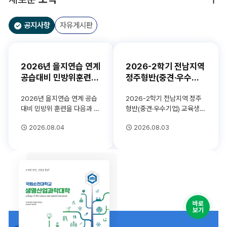
전
지
전
보
기
공지사항
자유게시판
2026년 을지연습 연계
2026-2학기 전남지역
공습대비 민방위훈련
정주형반(중견·우수기
(8.20.(목)) 실시 안내
업) 교육생 모집 안내
2026년 을지연습 연계 공습
2026-2학기 전남지역 정주
대비 민방위 훈련을 다음과 같
형반(중견·우수기업) 교육생
이 실시하오니 협조하여 주시
모집 안내
2026.08.04
2026.08.03
기 바랍니다. 1. 일 시 :
2026.8.20.(목)
14:00~14:20 (20분간)2. 장
소 : 교내 전지역3. 대 상 : 교직
원 및 학생(전국민 참여훈
련)4. 훈련 내용 가. 비상상...
바로
보기