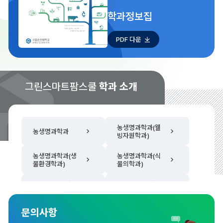
학과정보집
PDF 다운
그린스마트팜스쿨
학과 소개
농생명과학과(웰
농생명과학과
빙자원학과)
농생명과학과(생
농생명과학과(식
물환경학과)
물의학과)
산림자원·조경학
산림자원·조경학
부(산림자원학전
부(조경학전공)
공)
문의사항
동물자원과학과
원예학과