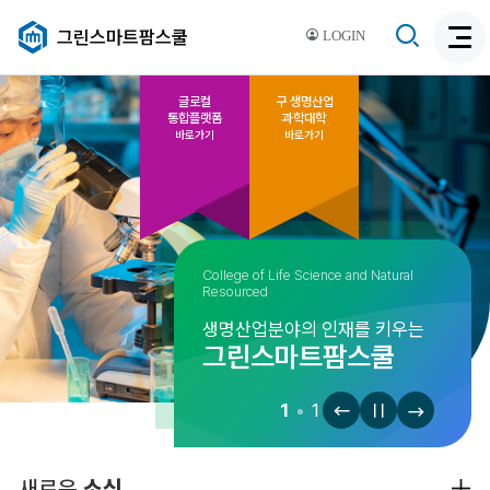
검
그린스마트팜스쿨
LOGIN
검
색
색
비
활
글로컬
구 생명산업
활
통합플랫폼
과학대학
성
성
바로가기
바로가기
화
화
College of Life Science and Natural
Resourced
생명산업분야의 인재를 키우는
그린스마트팜스쿨
1
1
비
비
비
주
주
주
얼
얼
얼
이
정
이
더
새로운
소식