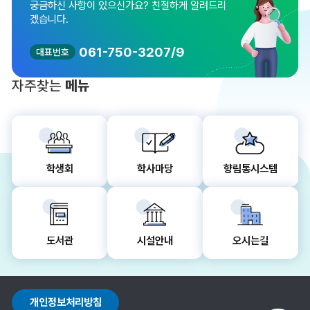
궁금하신 사항이 있으신가요?
친절하게 알려드리
식품공학과
농업경제학과
겠습니다.
의생명과학과
조리과학과
061-750-3207/9
대표번호
바이오한약자원
학과
자주찾는
메뉴
학생회
학사마당
향림통시스템
도서관
시설안내
오시는길
개인정보처리방침