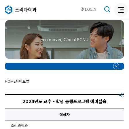
검
조리과학과
LOGIN
검
색
색
비
활
활
성
성
화
Eco mover, Glocal SCNU
화
HOME
사이트맵
공
제
유
목,
2024년도 교수 - 학생 동행프로그램 예비실습
이
미
지,
작성자
이
미
지
조리과학과
설