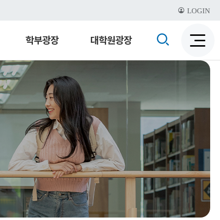
LOGIN
검
학부광장
대학원광장
검
색
색
비
활
활
성
성
화
화