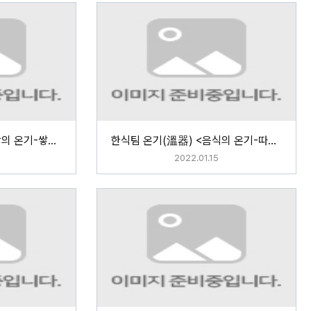
한식팀 온기(溫器) <사랑의 온기-쌓을 蘊>
한식팀 온기(溫器) <음식의 온기-따뜻할 溫>
2022.01.15