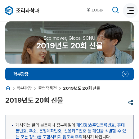
검
조리과학과
LOGIN
검
색
색
비
활
활
성
성
Eco mover, Glocal SCNU
화
2019년도 20회 선물
화
학부광장
홈
학부광장
졸업작품전
2019년도 20회 선물
2019년도 20회 선물
공
유
게시되는 글의 본문이나 첨부파일에
개인정보(주민등록번호, 휴대
폰번호, 주소, 은행계좌번호, 신용카드번호 등 개인을 식별할 수 있
는 모든 정보)를 포함시키지 않도록 주의
하시기 바랍니다.