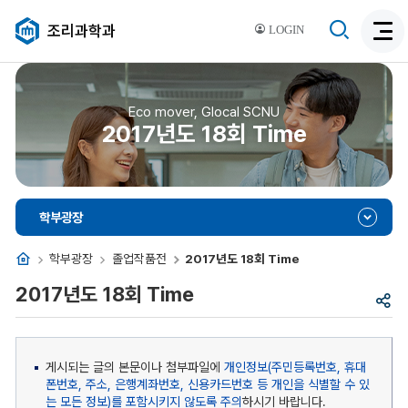
검
조리과학과
LOGIN
검
색
색
비
활
활
성
성
Eco mover, Glocal SCNU
화
2017년도 18회 Time
화
학부광장
홈
학부광장
졸업작품전
2017년도 18회 Time
2017년도 18회 Time
공
유
게시되는 글의 본문이나 첨부파일에
개인정보(주민등록번호, 휴대
폰번호, 주소, 은행계좌번호, 신용카드번호 등 개인을 식별할 수 있
는 모든 정보)를 포함시키지 않도록 주의
하시기 바랍니다.