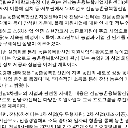
국립순천대학교
(
총장 이병운
)
는 전남농촌융복합산업지원센터
(
센
까지 이틀에 걸쳐 동
·
서부권에서 
‘2025
년도 전남농촌융복합산업
전남농촌융복합산업지원센터
(
이하 전남
6
차센터
)
는 전남농촌융
관계자 등이 참석한 가운데
, 
올해 지원사업에 대한 안내 및 정부
올해도 
△6
차산업 인증 
△
현장코칭 
△
판로지원이 주요 사업으로
등
)
도 지속될 예정이다
. 
특히
, 2025
년부터 농업과 기업 간 연계를
한 구체적인 설명이 이루어졌다
.
이번 설명회를 통해 농촌융복합산업 지원사업의 활용도를 높이
센터는 앞으로도 농촌융복합산업에 관심 있는 농업인과 창업 희
인 정보 제공과 상담을 이어갈 계획이다
.
송경환 센터장은 
“
농촌융복합산업이 지역 농업의 새로운 성장 동력
인 사업 운영을 돕겠다
”
며
, “
지속적인 소통을 통해 전남 농촌의 
겠다
”
고 밝혔다
.
전남
6
차센터의 사업과 관련한 자세한 내용은 전남농촌융복합산
으로도 전남
6
차센터는 다양한 지원사업과 교육 프로그램을 추진해
여할 계획이다
.
한편
, 
전남
6
차센터는 
1
차 산업
(
유
·
무형자원
), 2
차 산업
(
제조
·
가공
)
 기관으로
, 
인증경영체의 소득 증대와 일자리 창출을 통해 농촌 
이며
, 
전남
6
차센터는 
2025
년 
1
월 기준 
427
개소의 인증경영체를 보