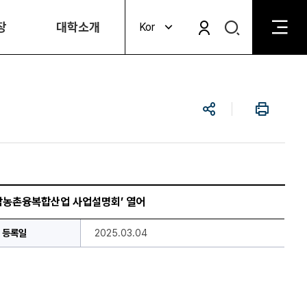
검
장
대학소개
Kor
검
색
색
비
활
활
성
성
화
공
인
화
유
쇄
남농촌융복합산업 사업설명회’ 열어
등록일
2025.03.04