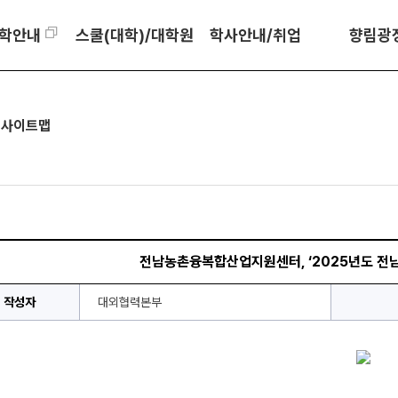
학안내
스쿨(대학)/대학원
학사안내/취업
향림광
E
사이트맵
전남농촌융복합산업지원센터, ‘2025년도 전
작성자
대외협력본부