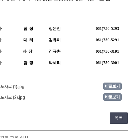
자
팀  장
정은진
061)750-5293
자
대  리
김유미
061)750-5291
자
과  장 
김규환
061)750-3191
자
담  당
박세리
061)750-3001
바로보기
료 (1).jpg
바로보기
료 (2).jpg
목록