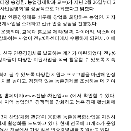
터장 송경환
, 
농업경제학과 교수
)
가 지난 
2
월 
26
일부터 
2
 사업설명회
’
를 성공적으로 개최했다고 밝혔다
.
복합 인증경영체를 비롯해 창업을 희망하는 농업인
, 
지자
 연계사업을 소개하고 신규 인증 상담을 진행했다
.
 운영되며
, 
교육과 홍보물 제작
(
달력
, 
다이어리
, 
박스테이
 강화하는 사업이 전남
6
차센터에서 수행하게 되면서
, 
이에 
고
, 
신규 인증경영체를 발굴하는 계기가 마련되었다
. 
전남
6
망자들이 다양한 지원사업을 적극 활용할 수 있도록 지속
이 될 수 있도록 다양한 지원과 프로그램을 마련해 안정
가치를 높이고
, 
경쟁력 있는 농촌경제를 조성하는 데 기여
업 홈페이지
(www.
전남
6
차산업
.com)
에서 확인할 수 있다
. 
 지역 농업인의 경쟁력을 강화하고 농촌 경제 활성화에 
, 3
차 산업
(
체험
·
관광
)
이 융합된 농촌융복합산업을 지원하
경제 활성화를 도모하고 있다
. 
현재 전국에 
11
개소가 운영 
유해 전국에서 가장 많은 인증경영체를 지원하고 있다
.