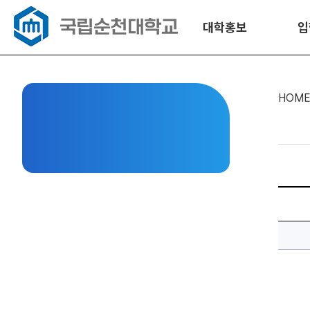
대학홍보
입
HOM
전
남
농
촌
융
복
합
산
업
지
원
센
터,