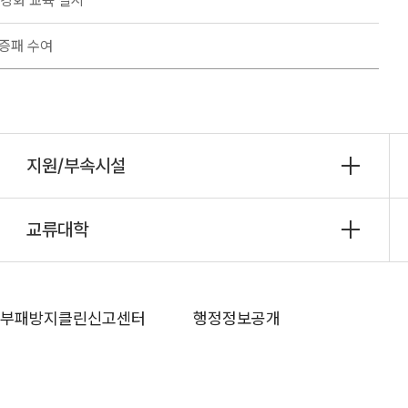
강화 교육 실시
인증패 수여
지원/부속시설
교류대학
부패방지클린신고센터
행정정보공개