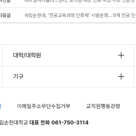
이전글
대학일자리플러스센터, 교직원 대상 진로·취업 지도 전문성 
다음글
국립순천대, ‘전공교육과정 인증제’ 시범운영… 9개 전공 
대학/대학원
기구
침
이메일주소무단수집거부
교직원행동강령
 국립순천대학교
대표 전화 061-750-3114