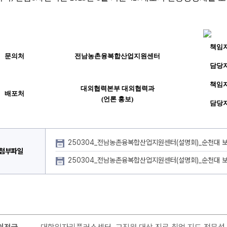
책임
문의처
전남농촌융복합산업지원센터
담당
책임
대외협력본부 대외협력과
배포처
(
언론 홍보
)
담당
250304_전남농촌융복합산업지원센터(설명회)_순천대 보도자
첨부파일
250304_전남농촌융복합산업지원센터(설명회)_순천대 보도자