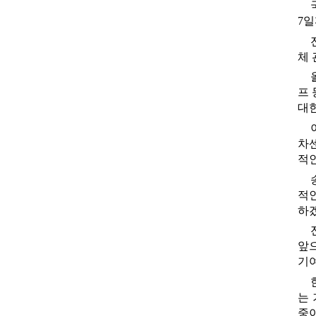
‘2025
년
7
일
도
전
남
체 
농
촌
융
복
프 
합
산
대
업
사
업
차
설
명
적
회’
열
어
적
에
대
하
한
상
세
정
앞
보
기
는
중