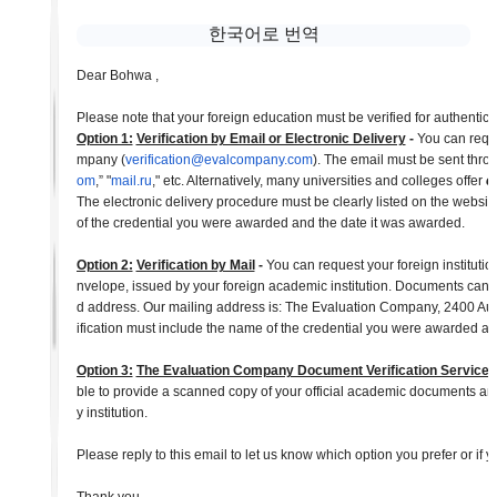
한국어로 번역
Dear Bohwa ,
Please note that your foreign education must be verified for authenticit
Option 1:
Verification by Email or Electronic Delivery
-
 You can reque
mpany (
verification@evalcompany.com
)
. The email must be sent throu
om
,” "
mail.ru
," etc. Alternatively, many universities and colleges offer 
e
The electronic delivery procedure must be clearly listed on the website
of the credential you were awarded and the date it was awarded. 
Option 2:
Verification by Mail
 -
 You can request your foreign institutio
nvelope, issued by your foreign academic institution. Documents cannot
d address. Our mailing address is: The Evaluation Company, 2400 Augu
ification must include the name of the credential you were awarded an
Option 3:
The Evaluation Company Document Verification Service 
ble to provide a scanned copy of your official academic documents and 
y institution.
Please reply to this email to let us know which option you prefer or if