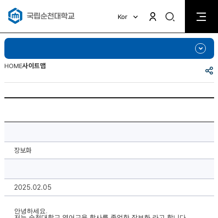
검
Kor
검
색
색
비
활
활
성
성
화
화
HOME
사이트맵
공
유
해
외
성
적
증
명
관
련
장보화
문
의
드
립
니
2025.02.05
다.
에
대
한
안녕하세요.
상
저는 순천대학교 영어교육 학사를 졸업한 장보화 라고 합니다.