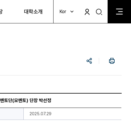
검
장
대학소개
Kor
검
색
색
비
활
활
성
성
화
화
공
인
유
쇄
공멘토단(모멘토) 단장 박선정
2025.07.29