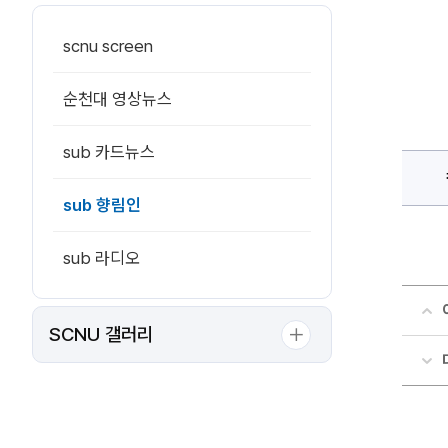
대
학
교
scnu screen
전
공
멘
토
순천대 영상뉴스
단
(모
멘
토)
sub 카드뉴스
단
장
박
선
sub 향림인
정
에
대
sub 라디오
한
상
세
정
보
SCNU 갤러리