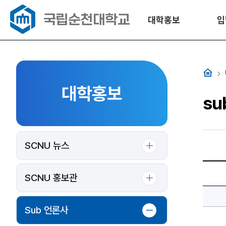
대학홍보
입
홈
대학홍보
su
SCNU 뉴스
sub
향
SCNU 홍보관
림
인
ep.21
국
립
Sub 언론사
순
천