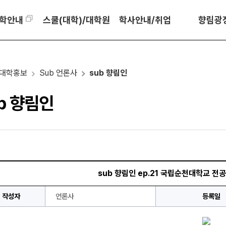
학안내
스쿨(대학)/대학원
학사안내/취업
향림광
대학홍보
Sub 언론사
sub 향림인
b 향림인
sub 향림인 ep.21 국립순천대학교 전
작성자
언론사
등록일