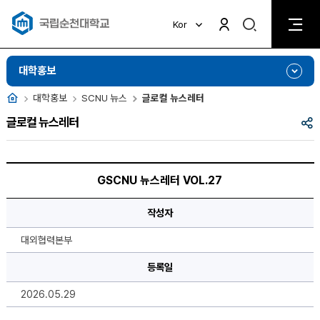
검
Kor
검
색
색
비
활
활
대학홍보
성
성
화
화
홈
대학홍보
SCNU 뉴스
글로컬 뉴스레터
공
글로컬 뉴스레터
유
GSCNU
뉴
GSCNU 뉴스레터 VOL.27
스
레
터
작성자
VOL.27
에
대
대외협력본부
한
상
등록일
세
정
보
2026.05.29