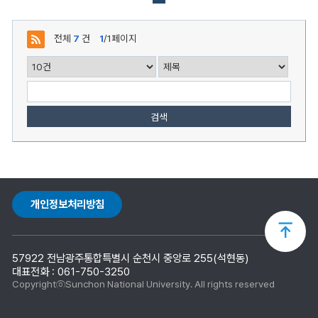
목,
작
성
전체
7
건
1
/1페이지
자,
등
록
일,
조
회,
첨
검색
부
로
구
성
개인정보처리방침
상
57922 전남광주통합특별시 순천시 중앙로 255(석현동)
단
대표전화 : 061-750-3250
CopyrightⓒSunchon National University. All rights reserved
으