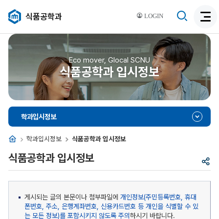
검
식품공학과
LOGIN
검
색
색
비
활
활
성
성
Eco mover, Glocal SCNU
화
식품공학과 입시정보
화
학과입시정보
홈
학과입시정보
식품공학과 입시정보
식품공학과 입시정보
공
유
게시되는 글의 본문이나 첨부파일에
개인정보(주민등록번호, 휴대
폰번호, 주소, 은행계좌번호, 신용카드번호 등 개인을 식별할 수 있
는 모든 정보)를 포함시키지 않도록 주의
하시기 바랍니다.