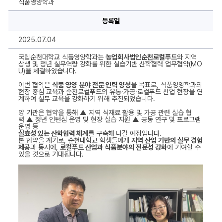
식품영양학과
명,
내
용
등록일
을
작
2025.07.04
성
하
실
국립순천대학교 식품영양학과는
농업회사법인순천로컬푸드
와 지역
수
상생 및 청년 실무역량 강화를 위한 실습기반 산학협력 업무협약(MO
있
U)을 체결하였습니다.
습
니
이번 협약은
식품 영양 분야 전문 인력 양성
을 목표로, 식품영양학과의
다.
현장 중심 교육과 순천로컬푸드의 유통·가공·로컬푸드 산업 현장을 연
계하여 실무 교육을 강화하기 위해 추진되었습니다.
양 기관은 협약을 통해 ▲ 지역 식재료 활용 및 가공 관련 실습 협
력 ▲ 청년 인턴십 운영 및 현장 실습 지원 ▲ 공동 연구 및 프로그램
운영 등
실효성 있는 산학협력 체계
를 구축해 나갈 예정입니다.
본 협약을 계기로, 순천대학교 학생들에게
지역 산업 기반의 실무 경험
제공
과 동시에,
로컬푸드 산업과 식품분야의 전문성 강화
에 기여할 수
있을 것으로 기대됩니다.