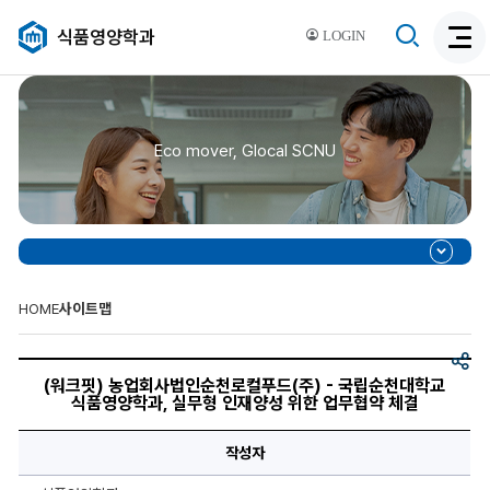
검
식품영양학과
LOGIN
검
색
색
비
활
활
성
성
화
Eco mover, Glocal SCNU
화
HOME
사이트맵
공
제
유
목,
(워크핏) 농업회사법인순천로컬푸드(주) - 국립순천대학교
이
식품영양학과, 실무형 인재양성 위한 업무협약 체결
미
지,
이
작성자
미
지
설