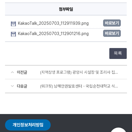
첨부파일
바로보기
KakaoTalk_20250703_112911939.png
바로보기
KakaoTalk_20250703_112901216.png
목록
이전글
(지역상생 프로그램) 광양시 시설장 및 조리사 집합교육
다음글
(워크핏) 남해안권발효센터 - 국립순천대학교 식품영양학과, 실무형 인재양성 위한 업무협약 체결
개인정보처리방침