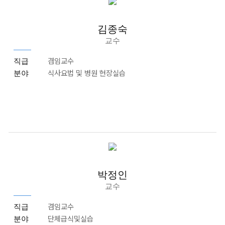
김종숙
교수
겸임교수
직급
식사요법 및 병원 현장실습
분야
박정인
교수
겸임교수
직급
단체급식및실습
분야