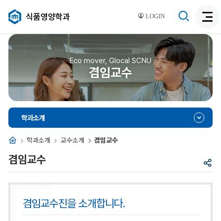
검
식품영양학과
LOGIN
검
색
색
비
활
활
성
성
Eco mover, Glocal SCNU
화
겸임교수
화
학과소개
홈
학과소개
교수소개
겸임교수
겸임교수
공
유
겸임교수진을 소개합니다.