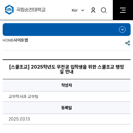
검
Kor
검
색
색
비
활
활
성
성
화
화
HOME
사이트맵
공
유
[스
쿨
[스쿨조교] 2025학년도 무전공 입학생을 위한 스쿨조교 행정
조
실 안내
교]
2025
학
작성자
년
도
무
교무학사과 교무팀
전
공
입
등록일
학
생
2025.03.13
을
위
한
스