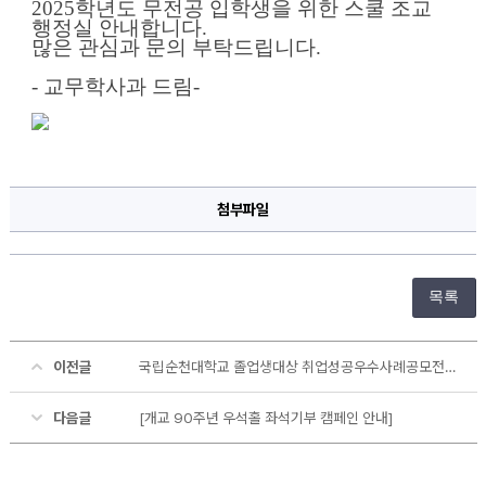
2025학년도 무전공 입학생을 위한 스쿨 조교 
쿨
행정실 안내합니다.
조
교
많은 관심과 문의 부탁드립니다
.
행
정
- 교무학사과 드림-
실
안
내
에
대
한
상
세
첨부파일
정
보
목록
이전글
국립순천대학교 졸업생대상 취업성공우수사례공모전 모음집 E-BOOK
다음글
[개교 90주년 우석홀 좌석기부 캠페인 안내]