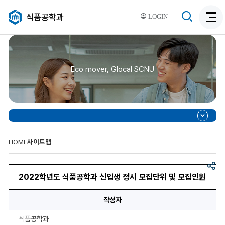
검
식품공학과
LOGIN
검
색
색
비
활
활
성
성
화
Eco mover, Glocal SCNU
화
HOME
사이트맵
공
2022
유
학
2022학년도 식품공학과 신입생 정시 모집단위 및 모집인원
년
도
식
작성자
품
공
학
식품공학과
과