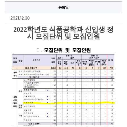
신
등록일
입
생
정
2021.12.30
시
모
집
2022학년도 식품공학과 신입생 정
단
시 모집단위 및 모집인원
위
및
모
집
인
원
에
대
한
상
세
정
보