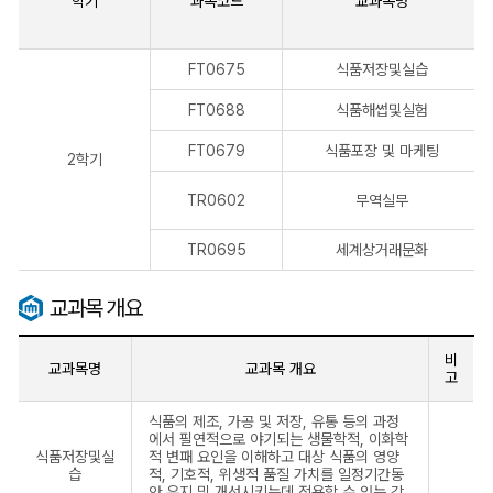
학기
과목코드
교과목명
FT0675
식품저장및실습
FT0688
식품해썹및실험
FT0679
식품포장 및 마케팅
2학기
TR0602
무역실무
TR0695
세계상거래문화
교과목 개요
비
교과목명
교과목 개요
고
식품의 제조, 가공 및 저장, 유통 등의 과정
에서 필연적으로 야기되는 생물학적, 이화학
식품저장및실
적 변패 요인을 이해하고 대상 식품의 영양
습
적, 기호적, 위생적 품질 가치를 일정기간동
안 유지 및 개선시키는데 적용할 수 있는 각