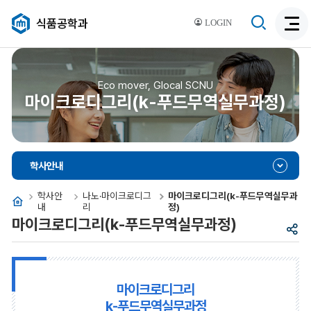
검
식품공학과
LOGIN
검
색
색
비
활
활
성
성
Eco mover, Glocal SCNU
화
마이크로디그리(k-푸드무역실무과정)
화
학사안내
학사안
나노·마이크로디그
마이크로디그리(k-푸드무역실무과
홈
내
리
정)
마이크로디그리(k-푸드무역실무과정)
공
유
마이크로디그리
k-푸드무역실무과정