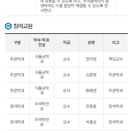
데 응용할 수 있도록 하고, 무역클레임이 발
생하여도 이를 원만히 해결할 수 있도록 연
구한다.
참여교원
학부·학과·
구분
직급
성명
비고
전공
식품공학
주관학과
교수
천지연
책임교수
과
식품공학
주관학과
교수
김중범
주관학과
과
식품공학
주관학과
강사
황태연
주관학과
과
무역학전
참여학과
교수
장흥훈
참여학과
공
무역학전
참여학과
교수
박홍균
참여학과
공