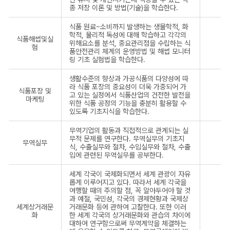
종 저장 이론 및 방법(기술)을 학습한다.
식품 원료~소비까지 발생하는 생물학적, 화
학적, 물리적 독성에 대해 학습하고 각각의
식품해썹및실
위해요소를 분석, 중요관리점을 수립하는 식
험
품안전관리 체계의 운영방법 및 해썹 모니터
링 기초 실험법을 학습한다.
생활수준의 향상과 가공식품의 다양성에 따
라 식품 포장의 중요성이 더욱 가중되어 가
식품포장 및
고 있는 실정에서 식품산업의 건전한 발전을
마케팅
위한 식품 공정의 기능을 충분히 활용할 수
있도록 기초지식을 학습한다.
무역기업의 활동과 직접적으로 관계되는 실
무적 문제를 연구한다. 무역실무의 기초지
무역실무
식, 수출실무와 절차, 수입실무와 절차, 수출
입에 관련된 무역실무를 공부한다.
세계 각국이 국제화되면서 세계 관광이 자유
롭게 이루어지고 있다. 따라서 세계 각국을
여행할 때의 주의할 점, 꼭 알아두어야 할 것
과 예절, 국민성, 각국의 경제현황과 국제상
세계상거래문
거래문화 등에 관하여 고찰한다. 또한 이러
화
한 세계 각국의 상거래문화와 관습의 차이에
대하여 연구함으로써 무역계약을 체결하는