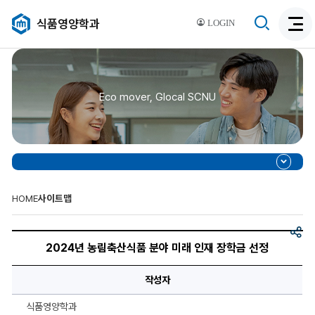
검
식품영양학과
LOGIN
검
색
색
비
활
활
성
성
화
Eco mover, Glocal SCNU
화
HOME
사이트맵
공
제
유
목,
2024년 농림축산식품 분야 미래 인재 장학금 선정
이
미
지,
작성자
이
미
지
식품영양학과
설