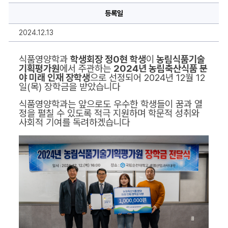
명,
등록일
내
용
을
2024.12.13
작
성
하
실
식품영양학과 
학생회장 정0현 학생
이
 농림식품기술
수
기획평가원
에서 주관하는 
2024년 농림축산식품 분
있
야 미래 인재 장학생
으로 선정되어 2024년 12월 12
습
일(목) 장학금을 받았습니다
니
다.
식품영양학과는 앞으로도 우수한 학생들이 꿈과 열
정을 펼칠 수 있도록 적극 지원하며 학문적 성취와 
사회적 기여를 독려하겠습니다