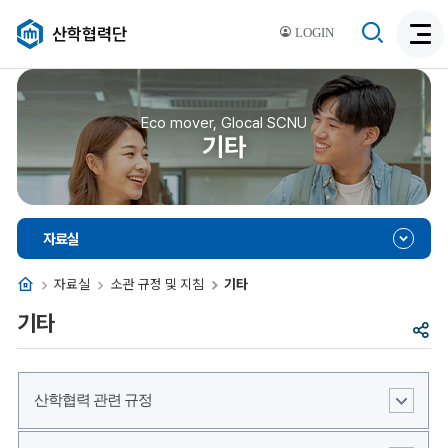
검
산학협력단
LOGIN
검
색
색
비
활
활
성
성
Eco mover, Glocal SCNU
화
기타
화
자료실
홈
자료실
소관 규정 및 지침
기타
기타
공
유
산학협력 관련 규정