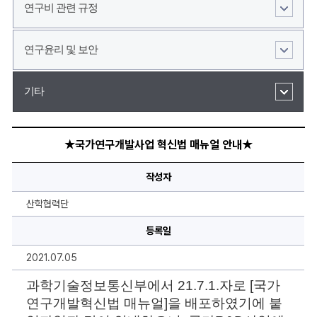
연구비 관련 규정
연구윤리 및 보안
기타
★
국
★국가연구개발사업 혁신법 매뉴얼 안내★
가
연
구
작성자
개
발
사
산학협력단
업
혁
등록일
신
법
매
2021.07.05
뉴
얼
안
과학기술정보통신부에서 21.7.1.자로 [국가
내
★
연구개발혁신법 매뉴얼]을 배포하였기에 붙
에