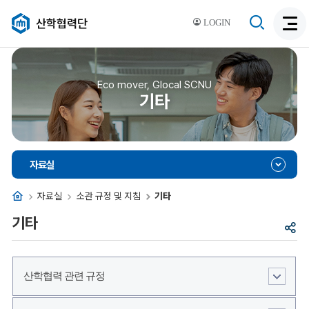
검
산학협력단
LOGIN
검
색
색
비
활
활
성
성
Eco mover, Glocal SCNU
화
기타
화
자료실
홈
자료실
소관 규정 및 지침
기타
기타
공
유
산학협력 관련 규정