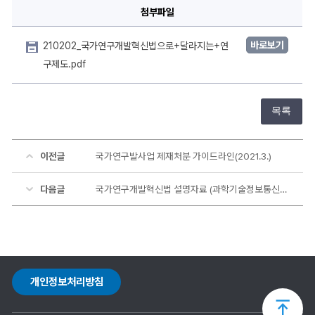
(2021.2.)
첨부파일
에
대
한
상
바로보기
210202_국가연구개발혁신법으로+달라지는+연
세
정
구제도.pdf
보
목록
이전글
국가연구발사업 제재처분 가이드라인(2021.3.)
다음글
국가연구개발혁신법 설명자료 (과학기술정보통신부령, 2021.2.26.) 입니다.
개인정보처리방침
상