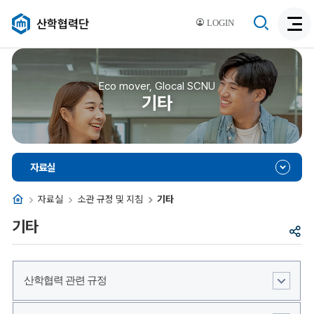
검
산학협력단
LOGIN
검
색
색
비
활
활
성
성
Eco mover, Glocal SCNU
화
기타
화
자료실
홈
자료실
소관 규정 및 지침
기타
기타
공
유
산학협력 관련 규정