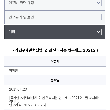
연구비 관련 규정
연구윤리 및 보안
기타
국
가
국가연구개발혁신법 '21년 달라지는 연구제도(2021.2.)
연
구
개
작성자
발
혁
신
장정원
법
'21
등록일
년
달
라
2021.04.23
지
는
연
[국가연구개발혁신법 '21년 달라지는 연구제도(2021.2.)]를 공지해드
구
립니다.
제
연구에 참고하시기 바랍니다.
도