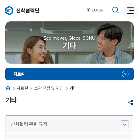
검
산학협력단
LOGIN
검
색
색
비
활
활
성
성
Eco mover, Glocal SCNU
화
기타
화
자료실
홈
자료실
소관 규정 및 지침
기타
기타
공
유
산학협력 관련 규정