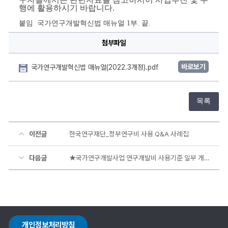
상
행에 활용하시기 바랍니다.
세
정
붙임  국가연구개발혁신법 매뉴얼 1부. 끝.
보
첨부파일
바로보기
국가연구개발혁신법 매뉴얼(2022.3개정).pdf
목록
이전글
한국연구재단_정부연구비 사용 Q&A 사례집
다음글
★국가연구개발사업 연구개발비 사용기준 일부 개정★
개인정보처리방침