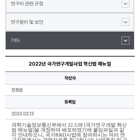
연구비 관련 규정
연구윤리 및 보안
기타
2022
년
2022년 국가연구개발사업 혁신법 매뉴얼
국
가
연
작성자
구
개
발
장정원
사
업
등록일
혁
신
법
2023.03.13
매
뉴
얼
과학기술정보통신부에서 22.3.에 [국가연구개발 혁신
에
법 매뉴얼]을 개정하여 배포하였기에 붙임파일과 같
대
이 안내하오니, 국가R&D사업에 참여하시는 여러 연
한
구자들께서는 관련자료를 참고하시어 사업추진 및 수