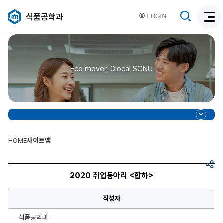
검
식품공학과
LOGIN
검
색
색
비
활
활
성
성
화
Eco mover, Glocal SCNU
화
HOME
사이트맵
공
2020
유
취
2020 취업동아리 <합하>
업
동
아
작성자
리
<
합
식품공학과
하