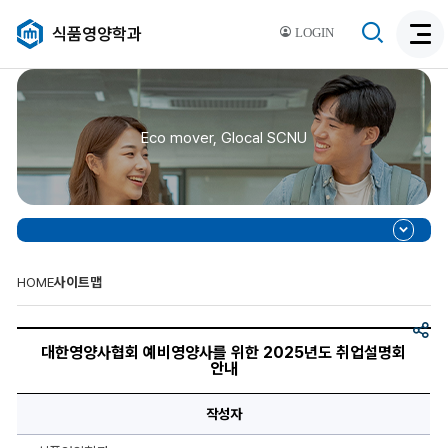
검
식품영양학과
LOGIN
검
색
색
비
활
활
성
성
화
Eco mover, Glocal SCNU
화
HOME
사이트맵
공
대
유
한
대한영양사협회 예비영양사를 위한 2025년도 취업설명회
영
안내
양
사
협
작성자
회
예
비