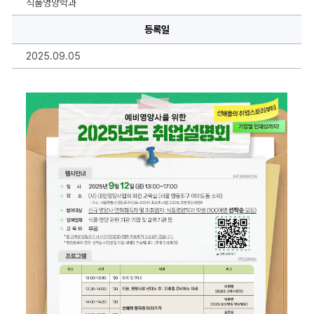
식품영양학과
영
양
사
등록일
를
위
2025.09.05
한
2025
년
도
취
업
설
명
회
안
내
에
대
한
상
세
정
보