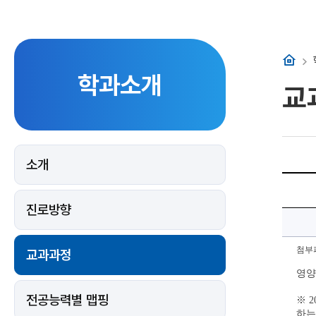
홈
학과소개
교
소개
2024
교
육
진로방향
과
정
에
대
한
첨부파
교과과정
상
세
영양
정
보
전공능력별 맵핑
※ 
하는