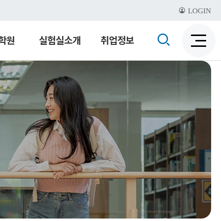
LOGIN
검
학원
실험실소개
취업정보
검
색
색
비
활
활
성
성
화
화