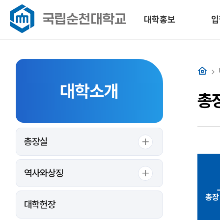
대학홍보
입
홈
대학소개
총
총장실
역사와상징
총장
대학헌장