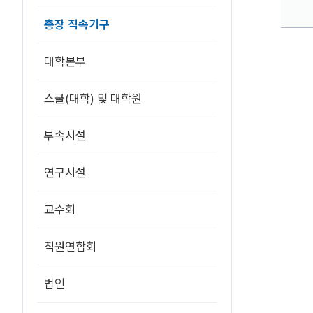
총장 직속기구
대학본부
스쿨(대학) 및 대학원
부속시설
연구시설
교수회
직원연합회
법인