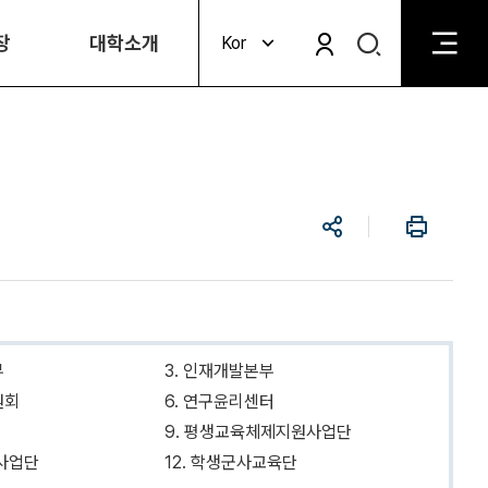
검
장
대학소개
Kor
검
색
색
비
활
활
성
성
화
화
공
인
유
쇄
부
3. 인재개발본부
원회
6. 연구윤리센터
9. 평생교육체제지원사업단
학사업단
12. 학생군사교육단