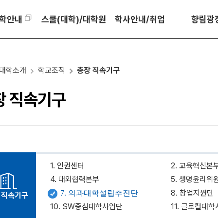
학안내
스쿨(대학)/대학원
학사안내/취업
향림광
대학소개
학교조직
총장 직속기구
장 직속기구
1. 인권센터
2. 교육혁신본
4. 대외협력본부
5. 생명윤리위
8. 창업지원단
7. 의과대학설립추진단
 직속기구
10. SW중심대학사업단
11. 글로컬대