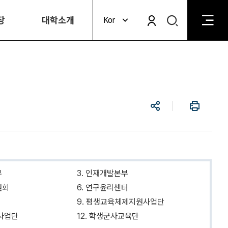
검
장
대학소개
Kor
검
색
색
비
활
활
성
성
화
화
공
인
유
쇄
부
3. 인재개발본부
원회
6. 연구윤리센터
9. 평생교육체제지원사업단
학사업단
12. 학생군사교육단