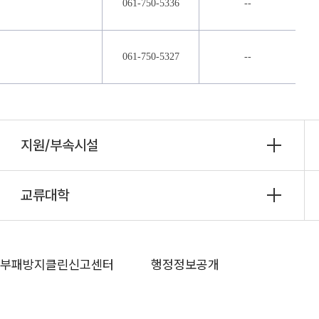
061-750-5336
--
등
061-750-5327
--
지원/부속시설
교류대학
부패방지클린신고센터
행정정보공개