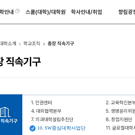
학안내
스쿨(대학)/대학원
학사안내/취업
향림광
대학소개
학교조직
총장 직속기구
장 직속기구
1. 인권센터
2. 교육혁신본
4. 대외협력본부
5. 생명윤리위
7. 의과대학설립추진단
8. 창업지원단
 직속기구
11. 글로컬대
10. SW중심대학사업단