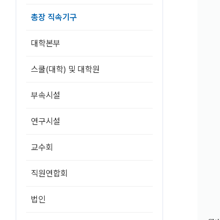
총장 직속기구
대학본부
스쿨(대학) 및 대학원
부속시설
연구시설
교수회
직원연합회
법인