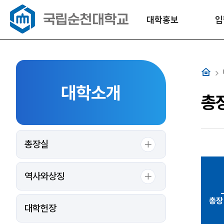
대학홍보
입
홈
대학소개
총
총장실
역사와상징
총장
대학헌장