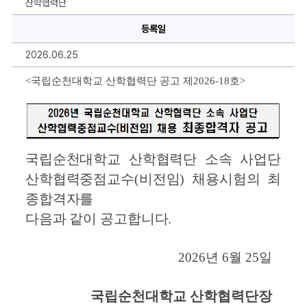
산학협력단
소
속
사
등록일
업
단
2026.06.25
산
학
협
<
국립순천대학교 산학협력단 공고 제
2026-18
호
>
력
중
점
교
수
(비
전
임)
국립순천대학교 산학협력단 소속 사업단 
채
용
산학협력중점교수
(
비전임
) 
채용시험의 최
최
종
종합격자를
합
격
다음과 같이 공고합니다
.
자
공
고
에
2026
년 
6
월 
25
일
대
한
상
세
국립순천대학교 산학협력단장
정
보