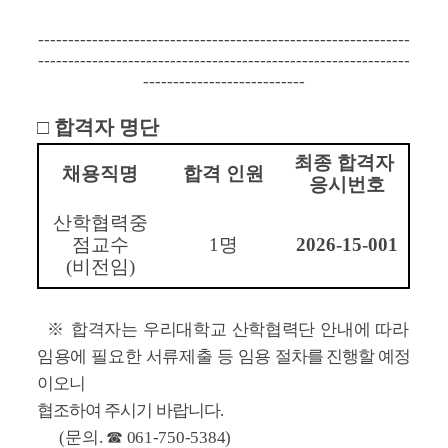
-----------------------------
-----------------------------
----
--------------------------------------------------------------
---------------------------
□ 
합격자 명단
최종 합격자 
채용직명
합격 인원
응시번호
산학협력중
점교수
1
명
2026-15-001
(
비전임
)
  ※ 
합격자는 우리대학교 산학협력단 안내에 따라 
임용에 필요한 서류제출 등 
임용 
절차를 진행할 예정
이오니 
협조하여 주시기 바랍니다
. 
      (
문의
. 
☎ 
061-750-5384)