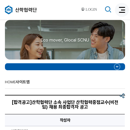
검
산학협력단
LOGIN
검
색
색
비
활
활
성
성
화
Eco mover, Glocal SCNU
화
HOME
사이트맵
공
[합
유
격
[합격공고]산학협력단 소속 사업단 산학협력중점교수(비전
공
임) 채용 최종합격자 공고
고]
산
학
작성자
협
력
단