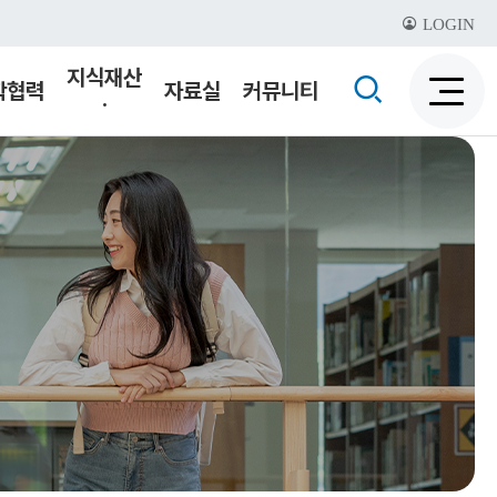
LOGIN
지식재산
검
학협력
자료실
커뮤니티
·
검
색
기술이전
색
비
활
활
성
성
화
화