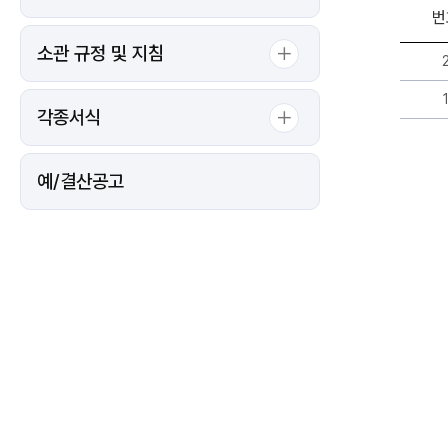
번
소관 규정 및 지침
연
구
장
비
각종서식
DB
게
시
예/결산공고
판
리
스
트
-
번
호,
제
목,
작
성
자,
등
록